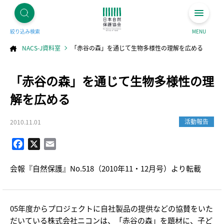
絞り込み検索
MENU
NACS-J資料室
「赤谷の森」を通じて生物多様性の理解を広める
コ
「赤谷の森」を通じて生物多様性の理
ン
テ
ン
ツ
解を広める
へ
ス
キ
ッ
プ
活動報告
2010.11.01
Facebook
X
Email
会報『自然保護』No.518（2010年11・12月号）より転載
05年度からプロジェクトに自社製品の提供などの協賛をいた
だいている株式会社ニコンは、「赤谷の森」を題材に、子ど