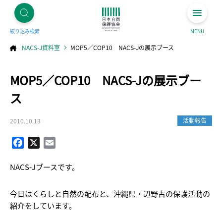
絞り込み検索
MENU
NACS-J資料室
MOP5／COP10 NACS-Jの展示ブース
コ
MOP5／COP10 NACS-Jの展示ブー
ン
テ
ン
ツ
ス
へ
ス
キ
ッ
プ
活動報告
2010.10.13
Facebook
X
Email
NACS-Jブースです。
今日はくらしと自然の配布と、沖縄県・辺野古の保護活動の
紹介をしています。