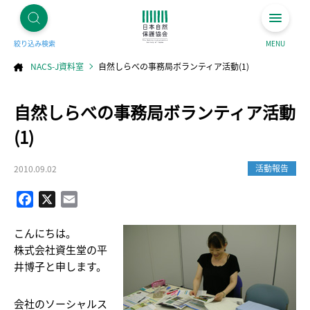
絞り込み検索
MENU
NACS-J資料室
自然しらべの事務局ボランティア活動(1)
コ
自然しらべの事務局ボランティア活動
ン
テ
ン
ツ
(1)
へ
ス
キ
ッ
プ
活動報告
2010.09.02
Facebook
X
Email
こんにちは。
株式会社資生堂の平
井博子と申します。
会社のソーシャルス