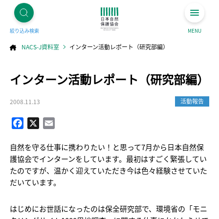
絞り込み検索
MENU
NACS-J資料室
インターン活動レポート（研究部編）
コ
インターン活動レポート（研究部編）
ン
テ
ン
ツ
へ
活動報告
2008.11.13
ス
キ
ッ
プ
Facebook
X
Email
自然を守る仕事に携わりたい！と思って7月から日本自然保
護協会でインターンをしています。最初はすごく緊張してい
たのですが、温かく迎えていただき今は色々経験させていた
だいています。
はじめにお世話になったのは保全研究部で、環境省の「モニ