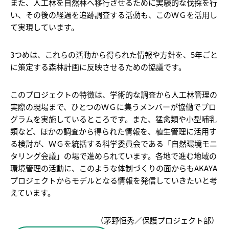
また、人工林を自然林へ移行させるために実験的な伐採を行
い、その後の経過を追跡調査する活動も、このＷＧを活用し
て実現しています。
3つめは、これらの活動から得られた情報や方針を、5年ごと
に策定する森林計画に反映させるための協議です。
このプロジェクトの特徴は、学術的な調査から人工林管理の
実際の現場まで、ひとつのＷＧに集うメンバーが協働でプロ
グラムを実施しているところです。また、猛禽類や小型哺乳
類など、ほかの調査から得られた情報を、植生管理に活用す
る検討が、ＷＧを統括する科学委員会である「自然環境モニ
タリング会議」の場で進められています。各地で進む地域の
環境管理の活動に、このような体制づくりの面からもAKAYA
プロジェクトからモデルとなる情報を発信していきたいと考
えています。
（茅野恒秀／保護プロジェクト部）