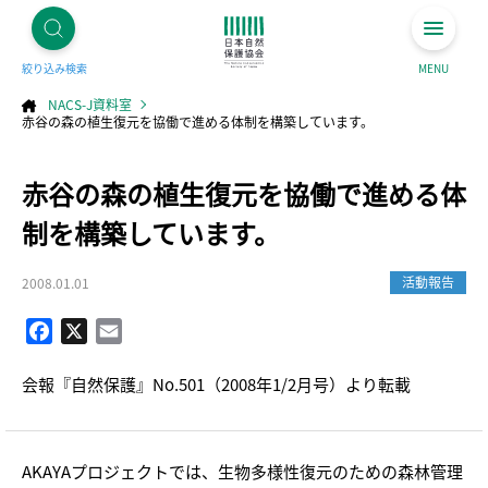
絞り込み検索
MENU
NACS-J資料室
赤谷の森の植生復元を協働で進める体制を構築しています。
コ
赤谷の森の植生復元を協働で進める体
ン
テ
ン
ツ
制を構築しています。
へ
ス
キ
ッ
プ
活動報告
2008.01.01
Facebook
X
Email
会報『自然保護』No.501（2008年1/2月号）より転載
AKAYAプロジェクトでは、生物多様性復元のための森林管理