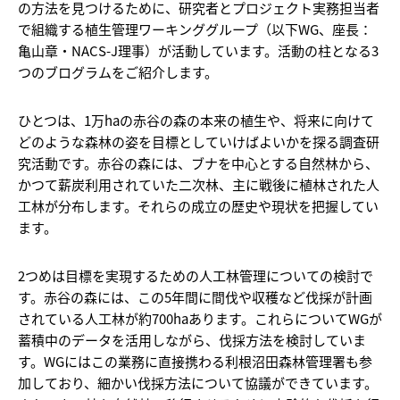
の方法を見つけるために、研究者とプロジェクト実務担当者
で組織する植生管理ワーキンググループ（以下WG、座長：
亀山章・NACS-J理事）が活動しています。活動の柱となる3
つのブログラムをご紹介します。
ひとつは、1万haの赤谷の森の本来の植生や、将来に向けて
どのような森林の姿を目標としていけばよいかを探る調査研
究活動です。赤谷の森には、ブナを中心とする自然林から、
かつて薪炭利用されていた二次林、主に戦後に植林された人
工林が分布します。それらの成立の歴史や現状を把握してい
ます。
2つめは目標を実現するための人工林管理についての検討で
す。赤谷の森には、この5年間に間伐や収穫など伐採が計画
されている人工林が約700haあります。これらについてWGが
蓄積中のデータを活用しながら、伐採方法を検討していま
す。WGにはこの業務に直接携わる利根沼田森林管理署も参
加しており、細かい伐採方法について協議ができています。