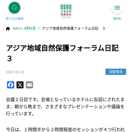
絞り込み検索
MENU
NACS-J資料室
アジア地域自然保護フォーラム日記 ３
コ
アジア地域自然保護フォーラム日記
ン
テ
ン
ツ
３
へ
ス
キ
ッ
プ
活動報告
2007.09.13
Facebook
X
Email
会議２日目です。会場となっているホテルに缶詰にされたま
ま、朝から晩まで、さまざまなプレゼンテーションや議論を
行っています。
今日は、１時間半から２時間程度のセッションが４つ行われ