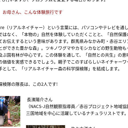
、お母さん、こんな体験旅行です
 Nature（リアルネイチャー）という言葉には、パソコンやテレビを
ではなく、「本物の」自然を体験していただくことと、「自然保護
てお伝えするという意味があります。群馬県みなかみ町・赤谷エリ
とができた豊かな森」。ツキノワグマやカモシカなどの野生動物もくら
及ぶ国有林が中心です。この体験を通して、「自然との共生」の意
の価値を実感できるでしょう。親子でこのすばらしいネイチャーワ
手として、「リアルネイチャー森の科学探検隊」を結成します。
探検隊の隊長は、この2人です
!
長濱陽介さん
（NACS-J自然観察指導員／赤谷プロジェクト地域
三国地域を中心に活躍しているナチュラリストです