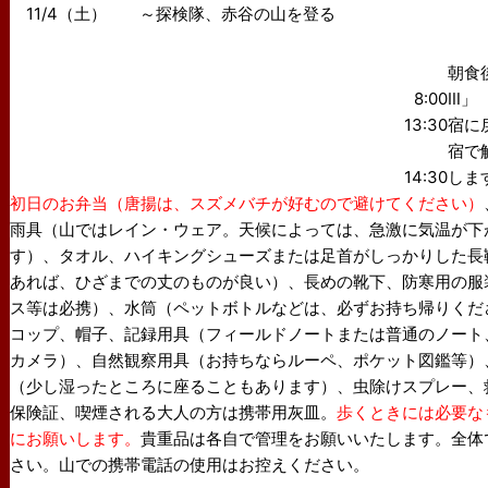
11/4（土） ～探検隊、赤谷の山を登る
朝食
8:00
Ⅲ」
13:30
宿に
宿で
14:30
しま
初日のお弁当（唐揚は、スズメバチが好むので避けてください）
雨具（山ではレイン・ウェア。天候によっては、急激に気温が下
す）、タオル、ハイキングシューズまたは足首がしっかりした長
あれば、ひざまでの丈のものが良い）、長めの靴下、防寒用の服
ス等は必携）、水筒（ペットボトルなどは、必ずお持ち帰りくだ
コップ、帽子、記録用具（フィールドノートまたは普通のノート
カメラ）、自然観察用具（お持ちならルーペ、ポケット図鑑等）
（少し湿ったところに座ることもあります）、虫除けスプレー、
保険証、喫煙される大人の方は携帯用灰皿。
歩くときには必要な
にお願いします。
貴重品は各自で管理をお願いいたします。全体
さい。山での携帯電話の使用はお控えください。