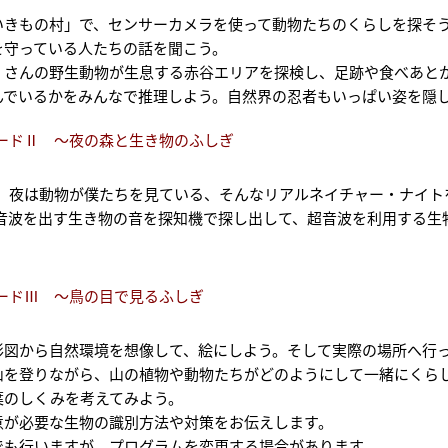
いきもの村」で、センサーカメラを使って動物たちのくらしを探そ
を守っている人たちの話を聞こう。
くさんの野生動物が生息する赤谷エリアを探検し、足跡や食べあと
んでいるかをみんなで推理しよう。自然界の忍者もいっぱい姿を隠
ードⅡ ～夜の森と生き物のふしぎ
、夜は動物が僕たちを見ている、そんなリアルネイチャー・ナイト
音波を出す生き物の音を探知機で探し出して、超音波を利用する生
。
ードⅢ ～鳥の目で見るふしぎ
形図から自然環境を想像して、絵にしよう。そして実際の場所へ行
山を登りながら、山の植物や動物たちがどのようにして一緒にくら
葉のしくみを考えてみよう。
意が必要な生物の識別方法や対策をお伝えします。
でも行いますが、プログラムを変更する場合があります。