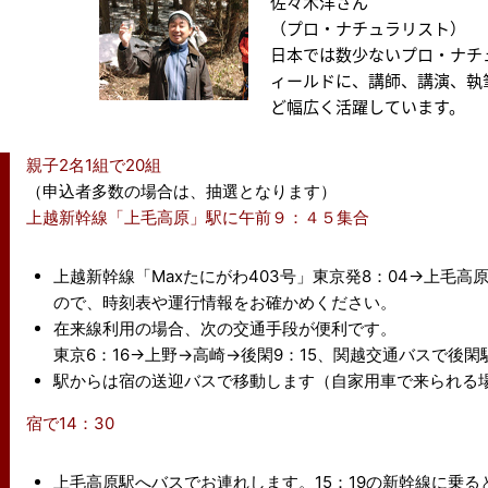
佐々木洋さん
（プロ・ナチュラリスト）
日本では数少ないプロ・ナチ
ィールドに、講師、講演、執
ど幅広く活躍しています。
親子2名1組で20組
（申込者多数の場合は、抽選となります）
上越新幹線「上毛高原」駅に午前９：４５集合
上越新幹線「Maxたにがわ403号」東京発8：04→上毛
ので、時刻表や運行情報をお確かめください。
在来線利用の場合、次の交通手段が便利です。
東京6：16→上野→高崎→後閑9：15、関越交通バスで後閑
駅からは宿の送迎バスで移動します（自家用車で来られる
宿で14：30
上毛高原駅へバスでお連れします。15：19の新幹線に乗る