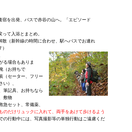
後宿を出発、バスで赤谷の山へ。「エピソード
戻って入浴とまとめ。
解散（新幹線の時間に合わせ、駅へバスでお連れ
す）
、
がる場合もありま
靴（お持ちで
装（セーター、フリー
さい）、
、筆記具、お持ちなら
、敷物
救急セット、常備薬、
ものだけリュックに入れて、両手をあけて歩けるよう
での行動中には、写真撮影等の単独行動はご遠慮くだ