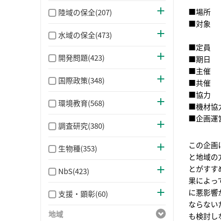
■
場所
群
陸域の保全(207)
■
対象
水域の保全(473)
（お
■
定員
親
開発問題(423)
■
期日
2
■
主催
国際政策(348)
■
共催
■
協力
環境教育(568)
■
機材協
■
企画運
調査研究(380)
この企画は
生物種(353)
と地域の
とがすす
NbS(423)
果によっ
に悪影響
支援・顕彰(60)
ならない
地域
も検討し