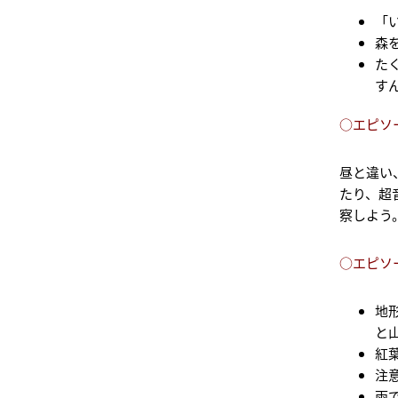
「
森
た
す
○エピソ
昼と違い
たり、超
察しよう
○エピソ
地
と
紅
注
雨