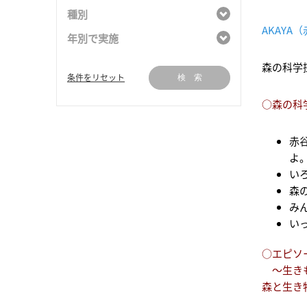
種別
AKAY
年別で実施
森の科学
条件をリセット
検 索
○森の科
赤
よ
い
森
み
い
○エピソ
～生きも
森と生き