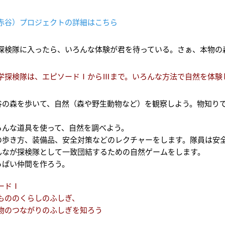
A（赤谷）プロジェクトの詳細はこちら
探検隊に入ったら、いろんな体験が君を待っている。さぁ、本物の
学探検隊は、エピソードⅠからⅢまで。いろんな方法で自然を体験
谷の森を歩いて、自然（森や野生動物など）を観察しよう。物知り
。
ろんな道具を使って、自然を調べよう。
の歩き方、装備品、安全対策などのレクチャーをします。隊員は安
んなが探検隊として一致団結するための自然ゲームをします。
っぱい仲間を作ろう。
ードⅠ
ののくらしのふしぎ、
物のつながりのふしぎを知ろう