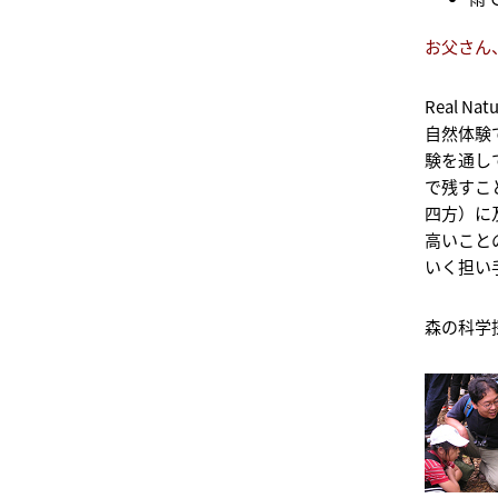
お父さん
Real
自然体験
験を通し
で残すこ
四方）に
高いこと
いく担い
森の科学