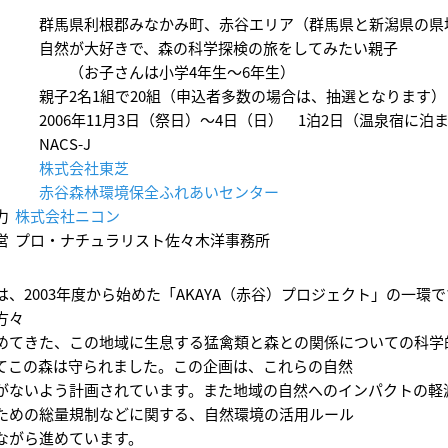
馬県利根郡みなかみ町、赤谷エリア（群馬県と新潟県の県
自然が大好きで、森の科学探検の旅をしてみたい親子
子さんは小学4年生～6年生）
子2名1組で20組（申込者多数の場合は、抽選となります）
006年11月3日（祭日）～4日（日） 1泊2日（温泉宿に泊
NACS-J
株式会社東芝
赤谷森林環境保全ふれあいセンター
力
株式会社ニコン
営
プロ・ナチュラリスト佐々木洋事務所
、2003年度から始めた「AKAYA（赤谷）プロジェクト」の一環です
方々
めてきた、この地域に生息する猛禽類と森との関係についての科学
てこの森は守られました。この企画は、これらの自然
がないよう計画されています。また地域の自然へのインパクトの軽
ための総量規制などに関する、自然環境の活用ルール
ながら進めています。