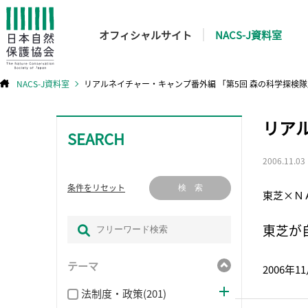
オフィシャルサイト
NACS-J資料室
NACS-J資料室
リアルネイチャー・キャンプ番外編 「第5回 森の科学探検隊
コ
リア
ン
テ
SEARCH
ン
ツ
へ
ス
2006.11.03
キ
ッ
プ
条件をリセット
検 索
東芝×Ｎ
東芝が
テーマ
2006年
法制度・政策(201)