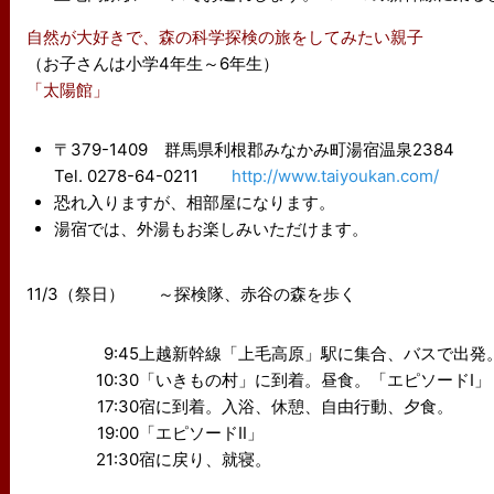
自然が大好きで、森の科学探検の旅をしてみたい親子
（お子さんは小学4年生～6年生）
「太陽館」
〒379-1409 群馬県利根郡みなかみ町湯宿温泉2384
Tel. 0278-64-0211
http://www.taiyoukan.com/
恐れ入りますが、相部屋になります。
湯宿では、外湯もお楽しみいただけます。
11/3（祭日） ～探検隊、赤谷の森を歩く
9:45
上越新幹線「上毛高原」駅に集合、バスで出発
10:30
「いきもの村」に到着。昼食。「エピソードⅠ」
17:30
宿に到着。入浴、休憩、自由行動、夕食。
19:00
「エピソードⅡ」
21:30
宿に戻り、就寝。