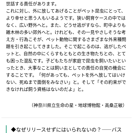
世話する責任があります。
これに対し、外に放してあげることがペット昆虫にとって、
より幸せと思う人もいるようです。狭い飼育ケースの中では
なく、広い野外へと。また、どうせ逃がすなら、町中よりも
雑木林の多い郊外へと。けれども、その一見やさしそうな考
え方・行為こそが、ペット動物に関するさまざまな外来種問
題を引き起こしてきました。そこで起こるのは、逃がしたペ
ットと、自然の中にくらすもともとの生き物たちとの、とて
も困った混乱です。子どもたちが家庭で昆虫を飼いたいとい
ったとき、大事なことは飼い主としての責任の自覚の機会に
することです。「何があっても、ペットを外へ放してはいけ
ない、死ぬまで面倒をみなさい」と。そして「その約束がで
きなければ飼う資格はないのだよ」と。
（神奈川県立生命の星・地球博物館・高桑正敏）
◆なぜリリースせずにはいられないの？――バス