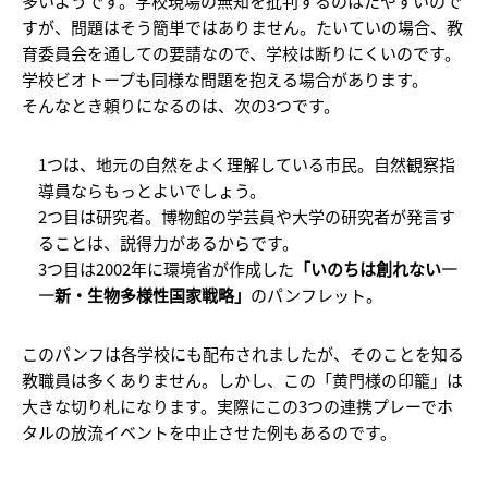
多いようです。学校現場の無知を批判するのはたやすいので
すが、問題はそう簡単ではありません。たいていの場合、教
育委員会を通しての要請なので、学校は断りにくいのです。
学校ビオトープも同様な問題を抱える場合があります。
そんなとき頼りになるのは、次の3つです。
1
つは、地元の自然をよく理解している市民。自然観察指
導員ならもっとよいでしょう。
2
つ目は研究者。博物館の学芸員や大学の研究者が発言す
ることは、説得力があるからです。
3
つ目は2002年に環境省が作成した
「いのちは創れない―
―新・生物多様性国家戦略」
のパンフレット。
このパンフは各学校にも配布されましたが、そのことを知る
教職員は多くありません。しかし、この「黄門様の印籠」は
大きな切り札になります。実際にこの3つの連携プレーでホ
タルの放流イベントを中止させた例もあるのです。