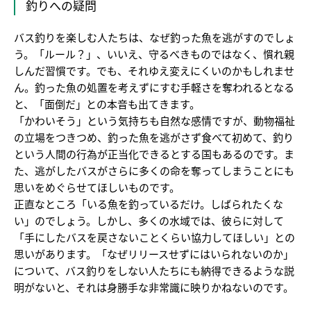
釣りへの疑問
バス釣りを楽しむ人たちは、なぜ釣った魚を逃がすのでしょ
う。「ルール？」、いいえ、守るべきものではなく、慣れ親
しんだ習慣です。でも、それゆえ変えにくいのかもしれませ
ん。釣った魚の処置を考えずにすむ手軽さを奪われるとなる
と、「面倒だ」との本音も出てきます。
「かわいそう」という気持ちも自然な感情ですが、動物福祉
の立場をつきつめ、釣った魚を逃がさず食べて初めて、釣り
という人間の行為が正当化できるとする国もあるのです。ま
た、逃がしたバスがさらに多くの命を奪ってしまうことにも
思いをめぐらせてほしいものです。
正直なところ「いる魚を釣っているだけ。しばられたくな
い」のでしょう。しかし、多くの水域では、彼らに対して
「手にしたバスを戻さないことくらい協力してほしい」との
思いがあります。「なぜリリースせずにはいられないのか」
について、バス釣りをしない人たちにも納得できるような説
明がないと、それは身勝手な非常識に映りかねないのです。