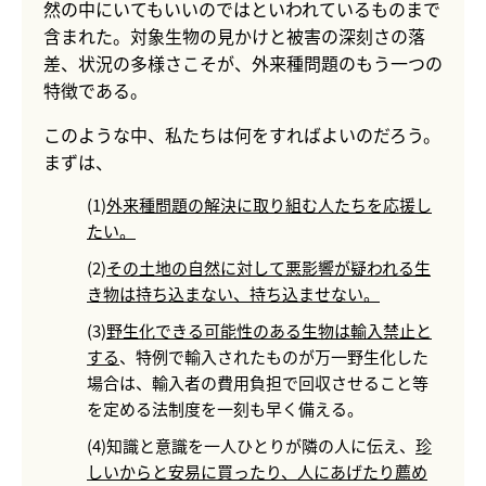
然の中にいてもいいのではといわれているものまで
含まれた。対象生物の見かけと被害の深刻さの落
差、状況の多様さこそが、外来種問題のもう一つの
特徴である。
このような中、私たちは何をすればよいのだろう。
まずは、
(1)
外来種問題の解決に取り組む人たちを応援し
たい。
(2)
その土地の自然に対して悪影響が疑われる生
き物は持ち込まない、持ち込ませない。
(3)
野生化できる可能性のある生物は輸入禁止と
する
、特例で輸入されたものが万一野生化した
場合は、輸入者の費用負担で回収させること等
を定める法制度を一刻も早く備える。
(4)知識と意識を一人ひとりが隣の人に伝え、
珍
しいからと安易に買ったり、人にあげたり薦め