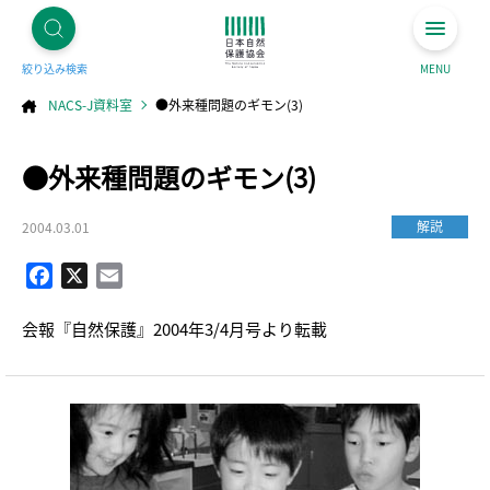
絞り込み検索
MENU
NACS-J資料室
●外来種問題のギモン(3)
コ
●外来種問題のギモン(3)
ン
テ
ン
ツ
へ
解説
2004.03.01
ス
キ
ッ
プ
Facebook
X
Email
会報『自然保護』2004年3/4月号より転載