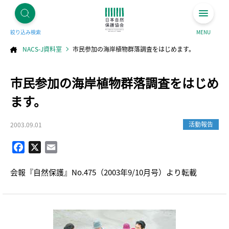
絞り込み検索
MENU
NACS-J資料室
市民参加の海岸植物群落調査をはじめます。
コ
市民参加の海岸植物群落調査をはじめ
ン
テ
ン
ツ
ます。
へ
ス
キ
ッ
プ
活動報告
2003.09.01
Facebook
X
Email
会報『自然保護』No.475（2003年9/10月号）より転載