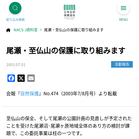
絞り込み検索
MENU
NACS-J資料室
尾瀬・至仏山の保護に取り組みます
コ
尾瀬・至仏山の保護に取り組みます
ン
テ
ン
ツ
へ
活動報告
2003.07.01
ス
キ
ッ
プ
Facebook
X
Email
会報『
自然保護
』No.474（2003年7/8月号）より転載
至仏山の保全、そして尾瀬の公園計画の見直しが予定された
ことを受けた尾瀬沼･尾瀬ヶ原地域全体のあり方の検討が課
題で、この委託事業は柱の一つです。