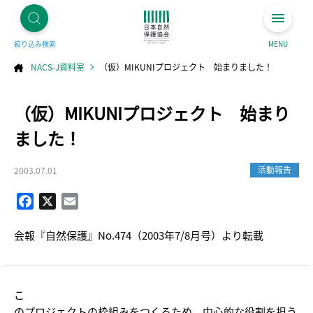
絞り込み検索
MENU
NACS-J資料室
（仮）MIKUNIプロジェクト 始まりました！
コ
（仮）MIKUNIプロジェクト 始まり
ン
テ
ン
ツ
ました！
へ
ス
キ
ッ
プ
活動報告
2003.07.01
Facebook
X
Email
会報『自然保護』No.474（2003年7/8月号）より転載
こ
のプロジェクトの枠組みをつくるため、中心的な役割を担う