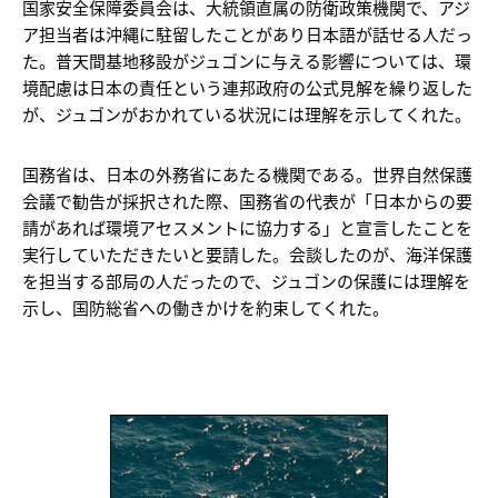
国家安全保障委員会は、大統領直属の防衛政策機関で、アジ
ア担当者は沖縄に駐留したことがあり日本語が話せる人だっ
た。普天間基地移設がジュゴンに与える影響については、環
境配慮は日本の責任という連邦政府の公式見解を繰り返した
が、ジュゴンがおかれている状況には理解を示してくれた。
国務省は、日本の外務省にあたる機関である。世界自然保護
会議で勧告が採択された際、国務省の代表が「日本からの要
請があれば環境アセスメントに協力する」と宣言したことを
実行していただきたいと要請した。会談したのが、海洋保護
を担当する部局の人だったので、ジュゴンの保護には理解を
示し、国防総省への働きかけを約束してくれた。