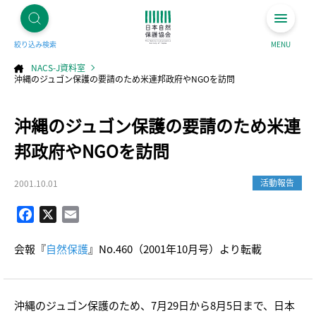
絞り込み検索
MENU
NACS-J資料室
沖縄のジュゴン保護の要請のため米連邦政府やNGOを訪問
コ
沖縄のジュゴン保護の要請のため米連
ン
テ
ン
ツ
邦政府やNGOを訪問
へ
ス
キ
ッ
プ
活動報告
2001.10.01
Facebook
X
Email
会報『
自然保護
』No.460（2001年10月号）より転載
沖縄のジュゴン保護のため、7月29日から8月5日まで、日本