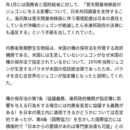
年1月には国務省と国防総省に対して、「普天間基地移設が
ジュゴンに与える影響について、日米共同調査を支持するこ
と。海兵隊は普天間基地移設に伴う環境配慮は日本の責任と
しているが沖縄のジュゴンが絶滅したら米連邦政府の法律に
も違反する」という手紙を出してくれていた。
内務省魚類野生生物局は、米国の種の保存法を所管する政府
機関である。米国には生息していないジュゴンがなぜ米国の
種の保存法で指定されているかについて、1970年当時ジュゴ
ンが生息するパラオが米国の信託統治領であったため、パラ
オを含む全世界のジュゴンが指定種となったと説明してくれ
た。
種の保存法の第7条（協議義務、連邦政府機関が指定種に影
響を与える行為をする場合には内務省長官に協議する義務が
ある）を日本の領土内に適用できるかどうかについては否定
的であったが、第8条（国際協力）を生かした国際協力には
積極的で「日本からの要請があれば専門家派遣も可能」との