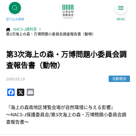
絞り込み検索
MENU
NACS-J資料室
第3次海上の森・万博問題小委員会調査報告書（動物）
コ
第3次海上の森・万博問題小委員会調
ン
テ
ン
ツ
査報告書（動物）
へ
ス
キ
ッ
プ
活動報告
2000.05.19
Facebook
X
Email
『海上の森南地区博覧会場が自然環境に与える影響』
～NACS-J保護委員会/第3次海上の森・万博問題小委員会調
査報告書～