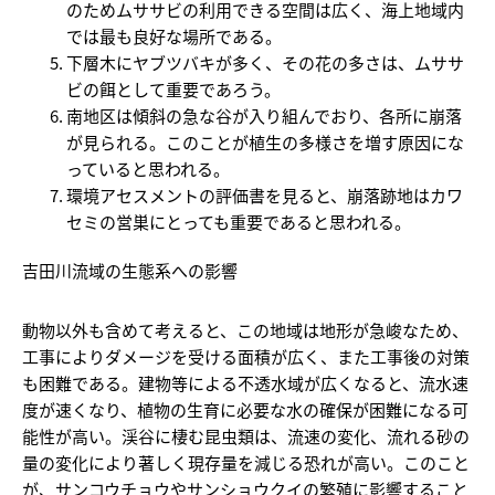
のためムササビの利用できる空間は広く、海上地域内
では最も良好な場所である。
下層木にヤブツバキが多く、その花の多さは、ムササ
ビの餌として重要であろう。
南地区は傾斜の急な谷が入り組んでおり、各所に崩落
が見られる。このことが植生の多様さを増す原因にな
っていると思われる。
環境アセスメントの評価書を見ると、崩落跡地はカワ
セミの営巣にとっても重要であると思われる。
吉田川流域の生態系への影響
動物以外も含めて考えると、この地域は地形が急峻なため、
工事によりダメージを受ける面積が広く、また工事後の対策
も困難である。建物等による不透水域が広くなると、流水速
度が速くなり、植物の生育に必要な水の確保が困難になる可
能性が高い。渓谷に棲む昆虫類は、流速の変化、流れる砂の
量の変化により著しく現存量を減じる恐れが高い。このこと
が、サンコウチョウやサンショウクイの繁殖に影響すること