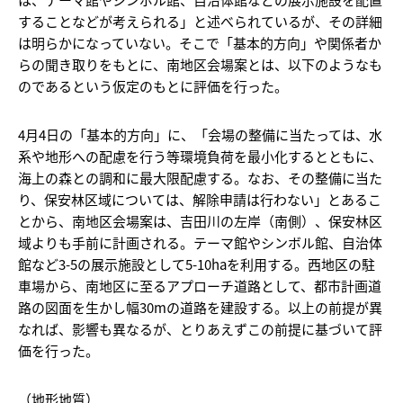
することなどが考えられる」と述べられているが、その詳細
は明らかになっていない。そこで「基本的方向」や関係者か
らの聞き取りをもとに、南地区会場案とは、以下のようなも
のであるという仮定のもとに評価を行った。
4月4日の「基本的方向」に、「会場の整備に当たっては、水
系や地形への配慮を行う等環境負荷を最小化するとともに、
海上の森との調和に最大限配慮する。なお、その整備に当た
り、保安林区域については、解除申請は行わない」とあるこ
とから、南地区会場案は、吉田川の左岸（南側）、保安林区
域よりも手前に計画される。テーマ館やシンボル館、自治体
館など3-5の展示施設として5-10haを利用する。西地区の駐
車場から、南地区に至るアプローチ道路として、都市計画道
路の図面を生かし幅30mの道路を建設する。以上の前提が異
なれば、影響も異なるが、とりあえずこの前提に基づいて評
価を行った。
（地形地質）