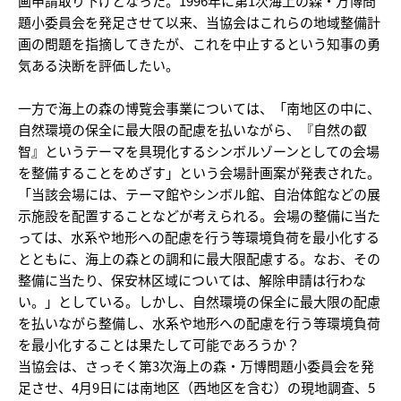
画申請取り下げとなった。1996年に第1次海上の森・万博問
題小委員会を発足させて以来、当協会はこれらの地域整備計
画の問題を指摘してきたが、これを中止するという知事の勇
気ある決断を評価したい。
一方で海上の森の博覧会事業については、「南地区の中に、
自然環境の保全に最大限の配慮を払いながら、『自然の叡
智』というテーマを具現化するシンボルゾーンとしての会場
を整備することをめざす」という会場計画案が発表された。
「当該会場には、テーマ館やシンボル館、自治体館などの展
示施設を配置することなどが考えられる。会場の整備に当た
っては、水系や地形への配慮を行う等環境負荷を最小化する
とともに、海上の森との調和に最大限配慮する。なお、その
整備に当たり、保安林区域については、解除申請は行わな
い。」としている。しかし、自然環境の保全に最大限の配慮
を払いながら整備し、水系や地形への配慮を行う等環境負荷
を最小化することは果たして可能であろうか？
当協会は、さっそく第3次海上の森・万博問題小委員会を発
足させ、4月9日には南地区（西地区を含む）の現地調査、5