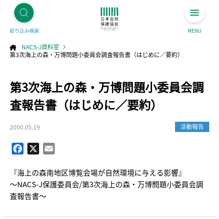
絞り込み検索
MENU
NACS-J資料室
第3次海上の森・万博問題小委員会調査報告書（はじめに／要約）
コ
第3次海上の森・万博問題小委員会調
ン
テ
ン
ツ
査報告書（はじめに／要約）
へ
ス
キ
ッ
プ
活動報告
2000.05.19
Facebook
X
Email
『海上の森南地区博覧会場が自然環境に与える影響』
～NACS-J保護委員会/第3次海上の森・万博問題小委員会調
査報告書～