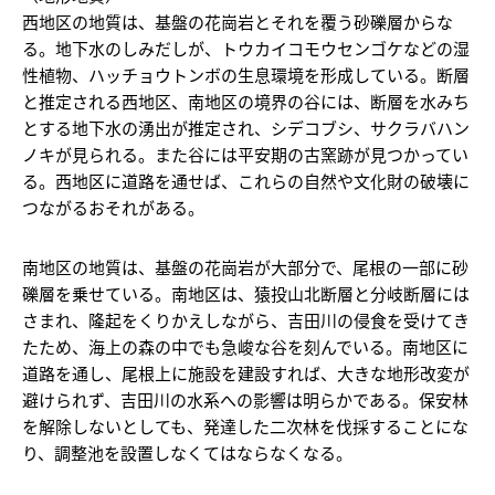
西地区の地質は、基盤の花崗岩とそれを覆う砂礫層からな
る。地下水のしみだしが、トウカイコモウセンゴケなどの湿
性植物、ハッチョウトンボの生息環境を形成している。断層
と推定される西地区、南地区の境界の谷には、断層を水みち
とする地下水の湧出が推定され、シデコブシ、サクラバハン
ノキが見られる。また谷には平安期の古窯跡が見つかってい
る。西地区に道路を通せば、これらの自然や文化財の破壊に
つながるおそれがある。
南地区の地質は、基盤の花崗岩が大部分で、尾根の一部に砂
礫層を乗せている。南地区は、猿投山北断層と分岐断層には
さまれ、隆起をくりかえしながら、吉田川の侵食を受けてき
たため、海上の森の中でも急峻な谷を刻んでいる。南地区に
道路を通し、尾根上に施設を建設すれば、大きな地形改変が
避けられず、吉田川の水系への影響は明らかである。保安林
を解除しないとしても、発達した二次林を伐採することにな
り、調整池を設置しなくてはならなくなる。