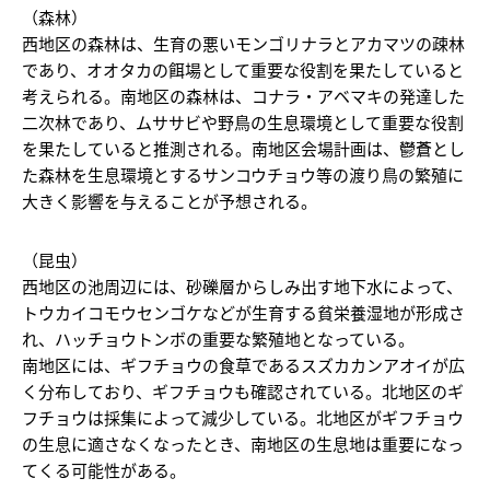
（森林）
西地区の森林は、生育の悪いモンゴリナラとアカマツの疎林
であり、オオタカの餌場として重要な役割を果たしていると
考えられる。南地区の森林は、コナラ・アベマキの発達した
二次林であり、ムササビや野鳥の生息環境として重要な役割
を果たしていると推測される。南地区会場計画は、鬱蒼とし
た森林を生息環境とするサンコウチョウ等の渡り鳥の繁殖に
大きく影響を与えることが予想される。
（昆虫）
西地区の池周辺には、砂礫層からしみ出す地下水によって、
トウカイコモウセンゴケなどが生育する貧栄養湿地が形成さ
れ、ハッチョウトンボの重要な繁殖地となっている。
南地区には、ギフチョウの食草であるスズカカンアオイが広
く分布しており、ギフチョウも確認されている。北地区のギ
フチョウは採集によって減少している。北地区がギフチョウ
の生息に適さなくなったとき、南地区の生息地は重要になっ
てくる可能性がある。