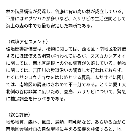
林の階層構造が発達し、谷底に背の高い林が成立している。
下層にはヤブツバキが多いなど、ムササビの生活空間として
海上の森の中でも最も安定した場所である。
（環境アセスメント）
環境影響評価書は、植物に関しては、西地区・南地区を評価
するにほぼ使える調査が行われているが、スズカカンアオイ
に関しては、南地区尾根上の分布調査が欠落している。動物
に関しては、吉田川の歩道沿いの調査しか行われておらず、
とくにサンコウチョウをはじめとする夏鳥、ムササビに関し
ては、南地区の調査はきわめて不十分である。とくに愛工大
北側の谷は非常に広いため、夏鳥、ムササビについて、緊急
に補足調査を行うべきである。
（総合評価）
地形地質、森林、昆虫、鳥類、哺乳類など、あらゆる面から
南地区会場計画の自然環境に与える影響を評価すると、地