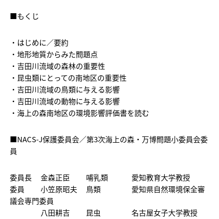
■もくじ
・はじめに／要約
・地形地質からみた問題点
・吉田川流域の森林の重要性
・昆虫類にとっての南地区の重要性
・吉田川流域の鳥類に与える影響
・吉田川流域の動物に与える影響
・海上の森南地区の環境影響評価書を読む
■NACS-J保護委員会／第3次海上の森・万博問題小委員会委
員
委員長 金森正臣 哺乳類 愛知教育大学教授
委員 小笠原昭夫 鳥類 愛知県自然環境保全審
議会専門委員
八田耕吉 昆虫 名古屋女子大学教授