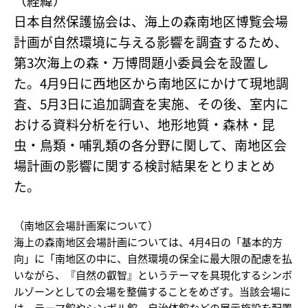
（経緯）
日本自然保護協会は、海上の森南地区博覧会場
計画が自然環境に与える影響を調査するため、
第3次海上の森・万博問題小委員会を設置し
た。4月9日に西地区から南地区にかけて現地調
査、5月3日に追加調査を実施、その後、室内に
おける資料分析を行い、地形地質・森林・昆
虫・鳥類・哺乳類の各分野に関して、南地区会
場計画の影響に関する検討結果をとりまとめ
た。
（南地区会場計画案について）
海上の森南地区会場計画については、4月4日の「基本的方
向」に「南地区の中に、自然環境の保全に最大限の配慮を払
いながら、『自然の叡智』というテーマを具現化するシンボ
ルゾーンとしての会場を整備することをめざす。当該会場に
は、テーマ館やシンボル館、自治体館などの展示施設を配置