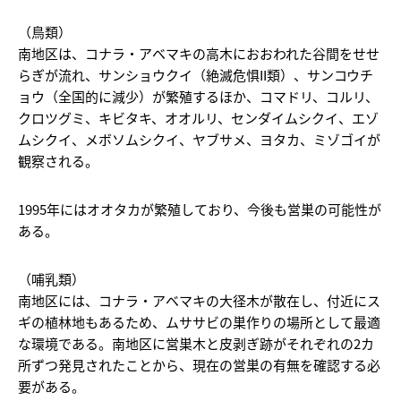
（鳥類）
南地区は、コナラ・アベマキの高木におおわれた谷間をせせ
らぎが流れ、サンショウクイ（絶滅危惧II類）、サンコウチ
ョウ（全国的に減少）が繁殖するほか、コマドリ、コルリ、
クロツグミ、キビタキ、オオルリ、センダイムシクイ、エゾ
ムシクイ、メボソムシクイ、ヤブサメ、ヨタカ、ミゾゴイが
観察される。
1995年にはオオタカが繁殖しており、今後も営巣の可能性が
ある。
（哺乳類）
南地区には、コナラ・アベマキの大径木が散在し、付近にス
ギの植林地もあるため、ムササビの巣作りの場所として最適
な環境である。南地区に営巣木と皮剥ぎ跡がそれぞれの2カ
所ずつ発見されたことから、現在の営巣の有無を確認する必
要がある。